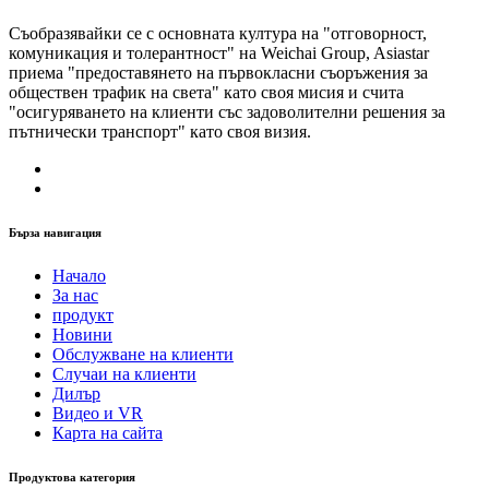
Съобразявайки се с основната култура на "отговорност,
комуникация и толерантност" на Weichai Group, Asiastar
приема "предоставянето на първокласни съоръжения за
обществен трафик на света" като своя мисия и счита
"осигуряването на клиенти със задоволителни решения за
пътнически транспорт" като своя визия.
Бърза навигация
Начало
За нас
продукт
Новини
Обслужване на клиенти
Случаи на клиенти
Дилър
Видео и VR
Карта на сайта
Продуктова категория