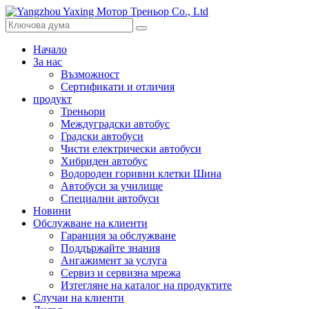
Начало
За нас
Възможност
Сертификати и отличия
продукт
Треньори
Междуградски автобус
Градски автобуси
Чисти електрически автобуси
Хибриден автобус
Водороден горивни клетки Шина
Автобуси за училище
Специални автобуси
Новини
Обслужване на клиенти
Гаранция за обслужване
Поддържайте знания
Ангажимент за услуга
Сервиз и сервизна мрежа
Изтегляне на каталог на продуктите
Случаи на клиенти