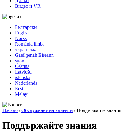
Дилър
Видео и VR
език
Български
English
Norsk
România limbi
українська
Gaeilgenah Éireann
suomi
Čeština
Latviešu
íslenska
Nederlands
Eesti
Melayu
Начало
/
Обслужване на клиенти
/ Поддържайте знания
Поддържайте знания