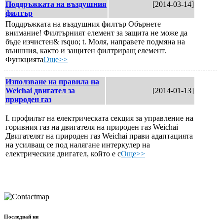
Поддръжката на въздушния
[2014-03-14]
филтър
Поддръжката на въздушния филтър Обърнете
внимание! Филтърният елемент за защита не може да
бъде изчистен& rsquo; t. Моля, направете подмяна на
външния, както и защитен филтриращ елемент.
Функцията
Още>>
Използване на правила на
Weichai двигател за
[2014-01-13]
природен газ
I. профилът на електрическата секция за управление на
горивния газ на двигателя на природен газ Weichai
Двигателят на природен газ Weichai прави адаптацията
на усилващ се под налягане интеркулер на
електрическия двигател, който е c
Още>>
Последвай ни